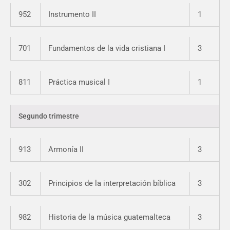
952
Instrumento II
1
701
Fundamentos de la vida cristiana I
3
811
Práctica musical I
1
Segundo trimestre
913
Armonía II
3
302
Principios de la interpretación bíblica
3
982
Historia de la música guatemalteca
3