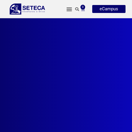
0
eCampus