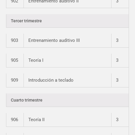
902
Entrenamiento auditivo II
3
Tercer trimestre
903
Entrenamiento auditivo III
3
905
Teoría I
3
909
Introducción a teclado
3
Cuarto trimestre
906
Teoría II
3