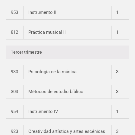
953
Instrumento III
1
812
Práctica musical II
1
Tercer trimestre
930
Psicología de la música
3
303
Métodos de estudio bíblico
3
954
Instrumento IV
1
923
Creatividad artística y artes escénicas
3