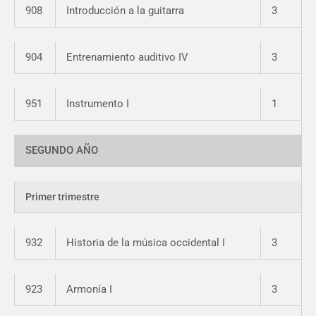
908
Introducción a la guitarra
3
904
Entrenamiento auditivo IV
3
951
Instrumento I
1
SEGUNDO AÑO
Primer trimestre
932
Historia de la música occidental I
3
923
Armonía I
3