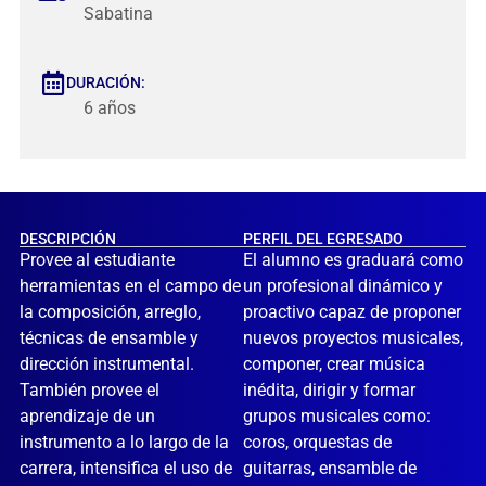
Sabatina
DURACIÓN:
6 años
DESCRIPCIÓN
PERFIL DEL EGRESADO
Provee al estudiante
El alumno es graduará como
herramientas en el campo de
un profesional dinámico y
la composición, arreglo,
proactivo capaz de proponer
técnicas de ensamble y
nuevos proyectos musicales,
dirección instrumental.
componer, crear música
También provee el
inédita, dirigir y formar
aprendizaje de un
grupos musicales como:
instrumento a lo largo de la
coros, orquestas de
carrera, intensifica el uso de
guitarras, ensamble de