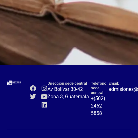
Dirección sede central
Teléfono
Email:
sede
Av Bolívar 30-42
admisiones@
central
Zona 3, Guatemala
+(502)
2462-
5858