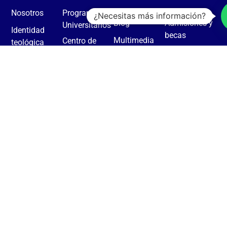
Nosotros
Programas
¿Necesitas más información?
Blog
Admisiones y
Universitarios
Identidad
becas
Multimedia
Centro de
teológica
Pagos en
Liderazgo
Historias de
Acreditaciones
línea
Ministerial
éxito
y convenios
Centro Nuñez
Donaciones
Vida
Nuestra
& Taylor
Estudiantil
Contacto
historia
Revista
Casa SETECA
eCampus
Facultad
KAIRÓS
Biblioteca
Daniel Carroll
Rodas
Política de privacidad
Términos y condiciones