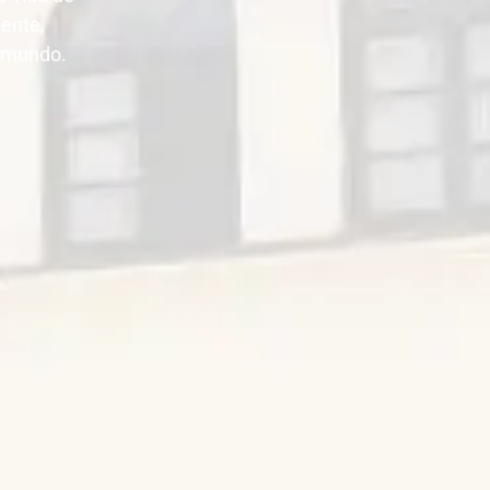
nente,
l mundo.