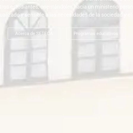
ros estudiantes, orientándoles hacia un ministerio perti
ualizado y sensible a las necesidades de la sociedad y e
Acerca de SETECA
Programas educativos