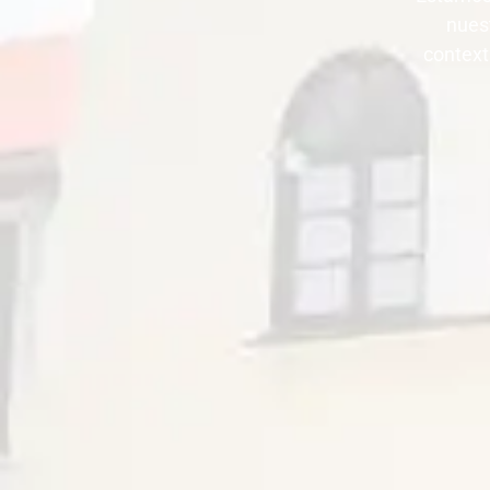
nuest
context