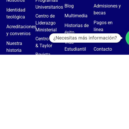
Nosotros
Programas
Blog
Admisiones y
Universitarios
Identidad
becas
Multimedia
Centro de
teológica
Pagos en
Liderazgo
Historias de
Acreditaciones
línea
Ministerial
éxito
y convenios
¿Necesitas más información?
Centro Nuñez
Donaciones
Vida
Nuestra
& Taylor
Estudiantil
Contacto
historia
Revista
Casa SETECA
eCampus
Facultad
KAIRÓS
Biblioteca
Daniel Carroll
Rodas
Política de privacidad
Términos y condiciones
Seminario Teológico Centroamericano (SETECA), todos los