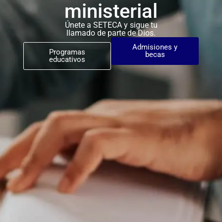
ministerial
Únete a SETECA y sigue tu
llamado de parte de Dios.
Admisiones y
Programas
becas
educativos