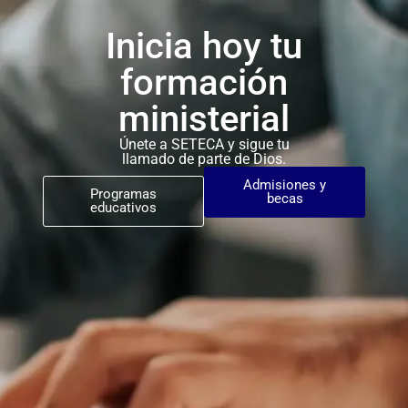
Inicia hoy tu
formación
ministerial
Únete a SETECA y sigue tu
llamado de parte de Dios.
Admisiones y
Programas
becas
educativos