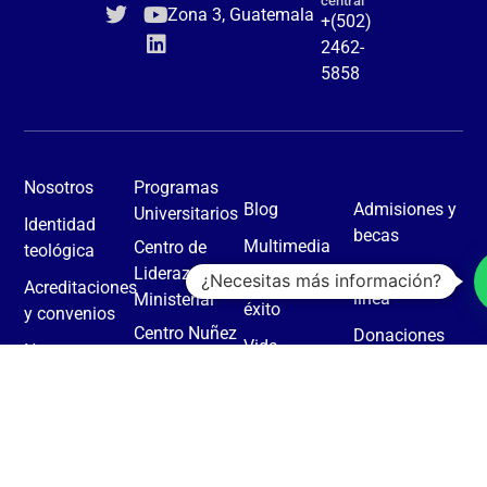
central
Zona 3, Guatemala
+(502)
2462-
5858
Nosotros
Programas
Blog
Admisiones y
Universitarios
Identidad
becas
Multimedia
Centro de
teológica
Pagos en
Liderazgo
¿Necesitas más información?
Historias de
Acreditaciones
línea
Ministerial
éxito
y convenios
Centro Nuñez
Donaciones
Vida
Nuestra
& Taylor
Estudiantil
Contacto
historia
Revista
Casa SETECA
eCampus
Facultad
KAIRÓS
Biblioteca
Daniel Carroll