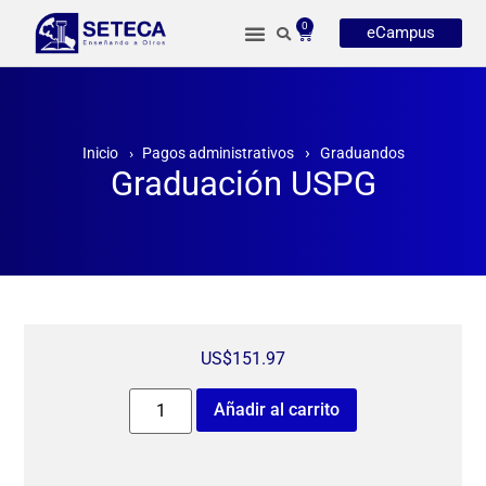
0
eCampus
›
Inicio
›
Pagos administrativos
Graduandos
Graduación USPG
US$
151.97
Añadir al carrito