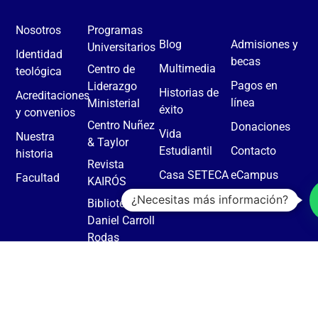
Nosotros
Programas
Blog
Admisiones y
Universitarios
Identidad
becas
Multimedia
Centro de
teológica
Pagos en
Liderazgo
Historias de
Acreditaciones
línea
Ministerial
éxito
y convenios
Centro Nuñez
Donaciones
Vida
Nuestra
& Taylor
Estudiantil
Contacto
historia
Revista
Casa SETECA
eCampus
Facultad
KAIRÓS
¿Necesitas más información?
Biblioteca
Daniel Carroll
Rodas
Política de privacidad
Términos y condiciones