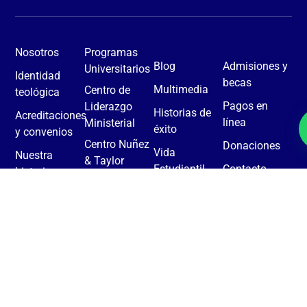
Nosotros
Programas
Blog
Admisiones y
Universitarios
Identidad
becas
Multimedia
Centro de
teológica
Pagos en
Liderazgo
Historias de
Acreditaciones
línea
Ministerial
éxito
y convenios
Centro Nuñez
Donaciones
Vida
Nuestra
& Taylor
Estudiantil
Contacto
historia
Revista
Casa SETECA
eCampus
Facultad
KAIRÓS
Biblioteca
Daniel Carroll
Rodas