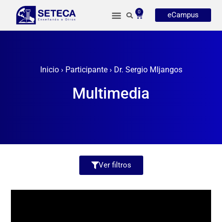
0
eCampus
Inicio
›
Participante
›
Dr. Sergio MIjangos
Multimedia
Ver filtros