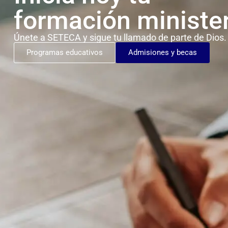
formación minister
Únete a SETECA y sigue tu
llamado de parte de Dios.
Programas educativos
Admisiones y becas