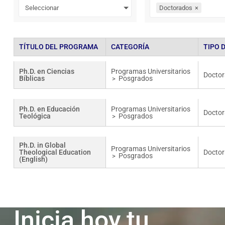
Seleccionar
Doctorados
×
TÍTULO DEL PROGRAMA
CATEGORÍA
TIPO 
Ph.D. en Ciencias
Programas Universitarios
Docto
Bíblicas
Posgrados
>
Ph.D. en Educación
Programas Universitarios
Docto
Teológica
Posgrados
>
Ph.D. in Global
Programas Universitarios
Theological Education
Doctor
Posgrados
>
(English)
Inicia hoy tu