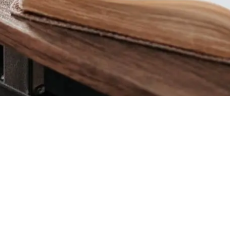
Teléfono sede central
Email:
a
+(502) 2462-5858
admisiones@seteca.edu
Blog
Admisiones y becas